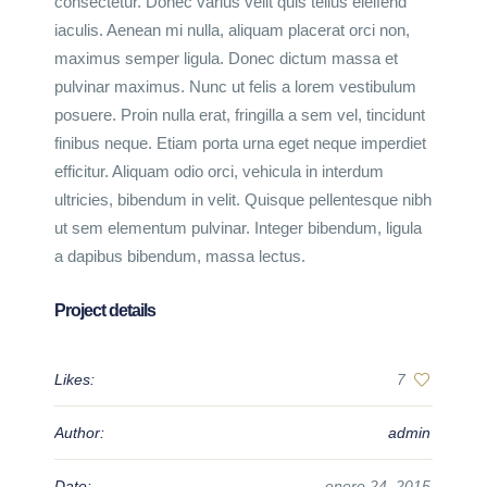
consectetur. Donec varius velit quis tellus eleifend
iaculis. Aenean mi nulla, aliquam placerat orci non,
maximus semper ligula. Donec dictum massa et
pulvinar maximus. Nunc ut felis a lorem vestibulum
posuere. Proin nulla erat, fringilla a sem vel, tincidunt
finibus neque. Etiam porta urna eget neque imperdiet
efficitur. Aliquam odio orci, vehicula in interdum
ultricies, bibendum in velit. Quisque pellentesque nibh
ut sem elementum pulvinar. Integer bibendum, ligula
a dapibus bibendum, massa lectus.
Project details
Likes:
7
Author:
admin
Date:
enero 24, 2015